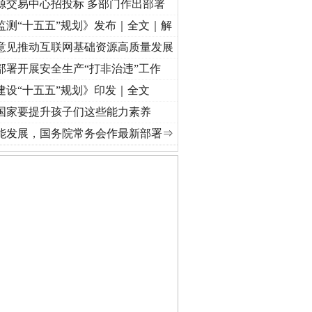
源交易中心招投标 多部门作出部署
监测“十五五”规划》发布｜全文｜解
意见推动互联网基础资源高质量发展
部署开展安全生产“打非治违”工作
建设“十五五”规划》印发｜全文
国家要提升孩子们这些能力素养
进复兴征程丨红船起航处 潮起..
·[视频]
一首歌的时间，读懂乐至的“诗与远方”
·[视频]
能发展，国务院常务会作最新部署⇒
私家车群死群伤事故多发..
“神药”背后的真相