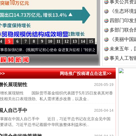
事关公共资
《生态环境
读
四部门印发
多部门联合
《美丽中国
4
5
6
7
8
9
10
11
12
13
14
15
未来五年，
强纪律..
·[视频]
牢记初心使命 奋进复兴征程丨“转折之城”激荡..
·[视频]
牢记初心使命 奋
事关人工智
>>
网络推广投稿请点击这里>>
增长展现韧性
2026-05-19
长展现韧性 国际货币基金组织代表团于5月15日发表其对香
技相关出口表现强劲、私人需求逐步改善，以及金..
国人自己手中
2026-04-14
掌握在中国人自己手中 近日，习近平总书记在北京会见中国
要讲话。习近平总书记着眼中华民族整体利益和长..
近期涉