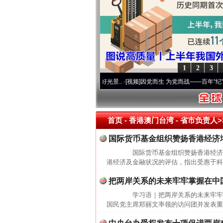
1
2
3
心使命 奋进复兴征程丨宝塔山下好光景..
·[视频]
因党而生 为党而战——百年“纪”事⑧加
首页
- 香港澳门台湾 -
省市负责人>
国际货币基金组织赞扬香港经济
国际货币基金组织赞扬香港经济增
港经济及金融状况的评估，指出受惠于科
把两岸关系的未来牢牢掌握在中
学习语｜把两岸关系的未来牢牢
国民党主席郑丽文率领的访问团并发表重
网上购药对药下症？