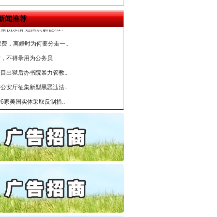
守，一别两宽：这场老年..
条伤亲情 巡回调解促和..
新闻推荐
保费，离婚时为何要分走一..
誉，不得录用为公务员
目出狱后办书院暴力管教..
公安厅征集新型黑恶违法..
6家美国实体采取反制措..
起首例对外贸易国家安全..
通报西安赛格商场坠亡事件
法官巧妙执行解纠纷
产可执”到“全额执行”
检抗诉的疑难复杂刑事案件
5死1伤，四川省安委会挂..
私家车群死群伤事故多发..
守，一别两宽：这场老年..
条伤亲情 巡回调解促和..