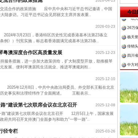
交流合作的政策措施
茶叶“炒上天”
2026-04-13
半生相
交流合作的政策措施 应中共中央和习近平总书记邀请，中国
一纸欠
今日
来大陆参访。习近平总书记会见郑丽文主席并发表重..
26万
2026-03-23
杨天
24年3月23日，香港特区历史性完成香港基本法第23条立
传销头
条例》）刊宪实施，标志着香港圆满完成基本法第23条..
四川省
琴粤澳深度合作区高质量发展
2025-12-23
中方对
持服务措施，进一步加大政策供给，扩大制度型开放，助推横琴
中国发
元发展、便利琴澳居民生活就业、推进琴澳规则衔..
官方
谢谢有你温暖了四季
2025-12-10
从“无
2025年12月8日，中共中央政治局委员、外交部长王毅在北京
历史事实和法理经纬作了全面阐述。 王毅表示..
最高
事故致
一路”建设第七次联席会议在北京召开
2025-12-08
近期涉
路"建设第七次联席会议在北京召开 12月5日上午，国家发展
府共同召开支持澳门全面参与和助力"一带一路"..
半生相
行径专栏
一纸欠
2025-03-26