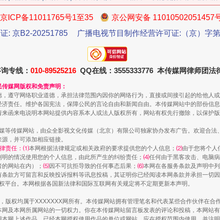
京ICP备11011765号1至35
京公网安备 11010502051457
证: 京B2-20251785
广播电视节目制作经营许可证:（京）字第3
咨询专线：
010-89525216
QQ在线：3555333776 本传媒网律师团
生物安全法正式实施
民传媒网版权和免责声明：
德，遵守网络职业道德，承担法律范围内因你的网络行为，直接或间接引起的给他人或
经济责任。维护各国宪法，保障公民的言论自由和新闻自由。本传媒网站中的部份信息
请来函来电说明本网站提供内容系本人或法人版权所有，网站有权先行撤除，以保护版
传媒等传媒网站，由众全影视文化传媒（北京）有限公司独家协办发布广告。欢迎合法
来源，并可添加相应链接。
律责任：⑴
本网根据法律规定或相关政府的要求提供您的个人信息；
⑵
由于您将个人
列明的情况使用您的个人信息，由此所产生的纠纷责任；
⑷
任何由于黑客攻击、电脑病
者的网站在内）；
⑸
因不可抗拒导致的任何事态后果；
⑹
本网在各服务条款及声明中列
有条款方可留言和反映投诉报料等讯息投稿，其证明你已经阅读本网条款并承担一切因
语权平台。本网根据各国新法律和国际互联网有关规定将不定期更新本声明。
作品，版权均属于XXXXXXX网所有。本传媒网站拥有管理笔名和代表某些合作伙伴在
"炒鞋教程"里的骗局
本网及本网所属网站的一切权力。你在本传媒网站留言板发表的评论和投稿，本网站有
本网上述作品。已经本网授权使用作品的单位或网站，应在授权范围内使用，并注明“来