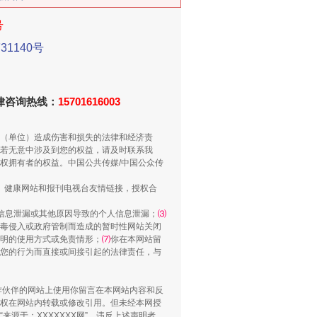
号
1140号
法律咨询热线：
15701616003
别拿“量子”当幌子
（单位）造成伤害和损失的法律和经济责
若无意中涉及到您的权益，请及时联系我
权拥有者的权益。中国公共传媒/中国公众传
、健康网站和报刊电视台友情链接，授权合
信息泄漏或其他原因导致的个人信息泄漏；
⑶
毒侵入或政府管制而造成的暂时性网站关闭
明的使用方式或免责情形；
⑺
你在本网站留
您的行为而直接或间接引起的法律责任，与
合作伙伴的网站上使用你留言在本网站内容和反
习近平的“航天情”
权在网站内转载或修改引用。但未经本网授
源于：XXXXXXX网”。违反上述声明者，