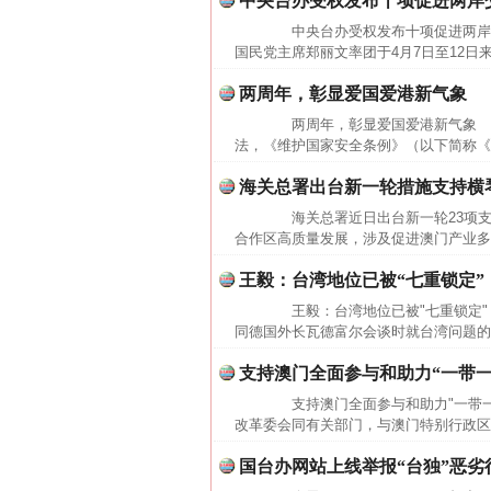
中央台办受权发布十项促进两岸
中央台办受权发布十项促进两岸
国民党主席郑丽文率团于4月7日至12日
两周年，彰显爱国爱港新气象
两周年，彰显爱国爱港新气象 20
法，《维护国家安全条例》（以下简称《
海关总署出台新一轮措施支持横
海关总署近日出台新一轮23项支
合作区高质量发展，涉及促进澳门产业多
这是一记警钟！
王毅：台湾地位已被“七重锁定”
王毅：台湾地位已被"七重锁定" 
同德国外长瓦德富尔会谈时就台湾问题的
支持澳门全面参与和助力“一带
支持澳门全面参与和助力"一带一
改革委会同有关部门，与澳门特别行政区政
国台办网站上线举报“台独”恶劣