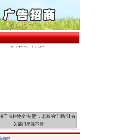
保费，离婚时为何要分走一..
誉，不得录用为公务员
目出狱后办书院暴力管教..
新中国诞生的见证
公安厅征集新型黑恶违法..
6家美国实体采取反制措..
起首例对外贸易国家安全..
通报西安赛格商场坠亡事件
产可执”到“全额执行”
检抗诉的疑难复杂刑事案件
5死1伤，四川省安委会挂..
千亩耕地变“别墅”
/新闻网