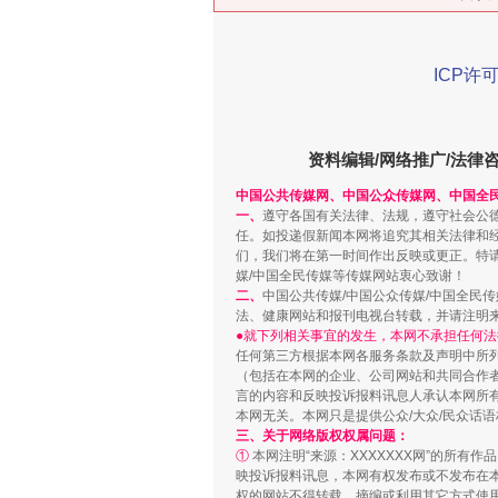
ICP许可
资料编辑/网络推广/法律
“刷贴”乱象丛生
中国公共传媒网、中国公众传媒网、中国全
一、
遵守各国有关法律、法规，遵守社会公
任。如投递假新闻本网将追究其相关法律和
们，我们将在第一时间作出反映或更正。特
媒/中国全民传媒等传媒网站衷心致谢！
二、
中国公共传媒/中国公众传媒/中国全民
法、健康网站和报刊电视台转载，并请注明
●就下列相关事宜的发生，本网不承担任何法
任何第三方根据本网各服务条款及声明中所
（包括在本网的企业、公司网站和共同合作
言的内容和反映投诉报料讯息人承认本网所
本网无关。本网只是提供公众/大众/民众话
三、关于网络版权权属问题：
①
本网注明“来源：XXXXXXX网”的所有
揭批美国五大"原罪"
映投诉报料讯息，本网有权发布或不发布在
权的网站不得转载、摘编或利用其它方式使用