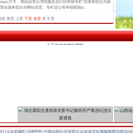
&rsquo;打手、帮凶迫害台湾同胞恶劣行径举报专栏"在国务院台办政
26万
在国务院台办网站首页。专栏还公布举报邮箱ju..
杨天
条信息
首页
上页
下页
末页
共 9 页
传销头
今年投资意愿榜揭晓
四川省
中方对
中国发
官方
从“无
最高
事故致
魏明亮严重违纪违法案透视
我们
|
公众采编部
|
法律声明
| 中国/法制/公共/全民/公众/农业/文化/视频/检察/法院/法治