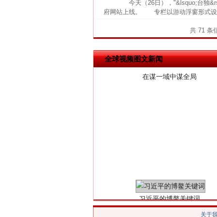
今天（26日），"&lsquo;台独
府网站上线。 专栏以游动浮窗形式设置
共 71 
在谋一域中谋全局
全球视频图文新闻
习近平的博鳌关键词
关于