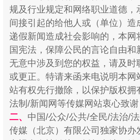
规及行业规定和网络职业道德，
习近平的博鳌关键词
魏明亮
间接引起的给他人或（单位）造
递假新闻造成社会影响的，本网
国宪法，保障公民的言论自由和
无意中涉及到您的权益，请及时
或更正。特请来函来电说明本网
站有权先行撤除，以保护版权拥有者
生
“刷贴”乱象丛生
法制/新闻网等传媒网站衷心致谢
二、
中国/公众/公共/全民/法治
传媒（北京）有限公司独家协办