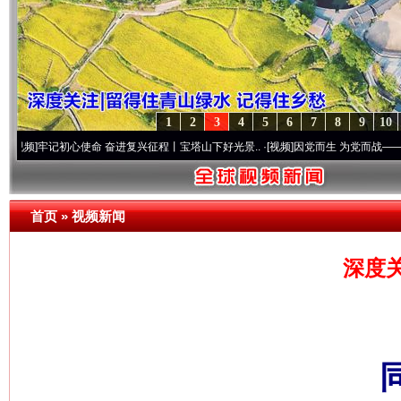
1
2
3
4
5
6
7
8
9
10
初心使命 奋进复兴征程丨宝塔山下好光景..
·[视频]
因党而生 为党而战——百年“纪”事⑧
首页
»
视频新闻
深度