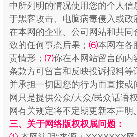
中所列明的情况使用您的个人信
站台名比不上好声名
于黑客攻击、电脑病毒侵入或政
在本网的企业、公司网站和共同
致的任何事态后果；
⑹
本网在各
责情形；
⑺
你在本网站留言的内
条款方可留言和反映投诉报料等
并承担一切因您的行为而直接或
网只是提供公众/大众/民众话语
漫山遍野的桃花与雪山、麦地、白藏房
除了
网有关规定将不定期更新本声明
三、关于网络版权权属问题：