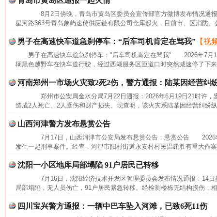
青岛市黄岛区通报一起火情
8月2日傍晚，青岛市黄岛区委员会宣传部官方微博发布情况通报
星河路363号青岛象屿速传供应链有限公司仓库起火，目前市、区消防、公
男子在高速快车道急刹停车：“后车司机肯定在骂我”
【视
男子在高速快车道急刹停车："后车司机肯定在骂我" 2026年7月
辆黑色越野车在快车道行驶，经过西湖服务区匝道口时突然减速停了下来，
河南郑州一市场火灾致2死2伤，警方通报：陆某因经营纠
郑州市公安局金水分局7月22日通报：2026年6月19日21时许
造成2人死亡、2人受伤和财产损失。现查明，该火灾系陆某因经营纠纷纵
这是一记警钟！
谢
山西河津警方发布悬赏公告
7月17日，山西河津市公安局发布悬赏公告：悬赏公告 2026年
发生一起刑事案件。经查，河津市阳村街道永安村村民温建胜有重大作案
沈阳一小区地库局部塌陷 91户居民已转移
7月16日，沈阳经济技术开发区管理委员会发布情况通报：14日美
局部塌陷，无人员伤亡，91户居民紧急转移。经检测楼栋无结构损伤，相
四川宝兴警方通报：一辆中巴车坠入河滩，已致6死11伤