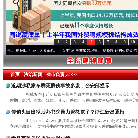
1
2
3
4
5
6
7
8
9
10
·[视频]
因党而生 为党而战——百年“纪”事⑧加强纪律..
·[视频]
牢记初心使命 奋进复兴征
首页
- 法治新闻 -
省市负责人>>>
近期涉私家车群死群伤事故多发，公安部提示→
权威发布 | 近期私家车肇事导致的群死群伤事故多发 公安部
近期，贵州、青海、江西、甘肃、陕西、云南相继发生6起私家车肇事导致
传销头目出狱后办书院暴力管教孩子？浙江新昌通报
8 月 5 日，&zwnj;浙江新昌县联合调查组&zwnj;通报"如是
立联合调查组，对如是书院封闭式课程体系及报道反映的问题开展&zwnj;
网上购药对药下症？