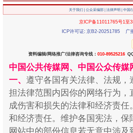
关于我们
|
公众采编部
|
法律声明
| 中国
京ICP备11011765号1至3
ICP许可证: 京B2-20251785
广
生
“刷贴”乱象丛生
资料编辑/网络推广/法律咨询专线：
010-89525216
QQ
中国公共传媒网、中国公众传媒
一、
遵守各国有关法律、法规，
担法律范围内因你的网络行为，
成伤害和损失的法律和经济责任
和经济责任。维护各国宪法，保
揭批美国五大"原罪"
"炒
网站中的部份信息若无意中涉及