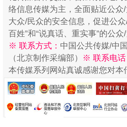
络信息传媒为主，全面贴近公众/
大众/民众的安全信息，促进公众
生
百姓”和“说真话、重实事”的公众
“刷贴”乱象丛生
※ 联系方式：
中国公共传媒/中
（北京制作采编部）
※ 联系电话
本传媒系列网站真诚感谢您对本
揭批美国五大"原罪"
"炒