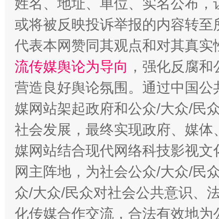
姓名、地址、单位、实名公布，让
今
在谋一域中谋全局
或将被反映投诉举报的内容转至
代表本网赞同其观点和对其真实
流传媒舆论为导向
，强化反腐和
营造良好舆论氛围。通过中国公共
媒网站架起政府和公众/大众/民
社会发展，最终实现政府、媒体、
习近平的博鳌关键词
媒网站结合现代网络科技影视文
魏明亮
网主阵地，为社会公众/大众/民
众/大众/民众对社会公共意识、
化传媒合作交流，合法有效地为公