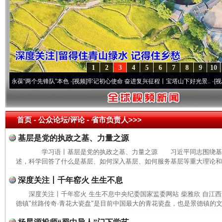
1
2
3
4
5
6
7
8
9
10
葆“两个先锋队”本色
·[视频]
牢记初心使命 奋进复兴征程丨宝塔山下好光景..
·[视频]
因党
首页
- 公众论坛/评论 -
省市负责人>>>
基层是党的执政之基、力量之源
学习语丨基层是党的执政之基、力量之源 习近平同志围绕基
述，科学回答了什么是基层、如何深入基层、如何服务基层等重大理论和实
深度关注丨千年窑火 生生不息
深度关注丨千年窑火 生生不息中央纪委国家监委网站 柴雅欣 自江
德镇"丝路传奇·青花大瓷盘"是目前中国最大的青花瓷盘，也是景德镇的文