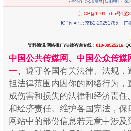
关于我们
|
公众采编部
|
法律声明
| 中国
京ICP备11011765号1至3
今
在谋一域中谋全局
ICP许可证: 京B2-20251785
广
资料编辑/网络推广/法律咨询专线：
010-89525216
QQ
中国公共传媒网、中国公众传媒
一、
遵守各国有关法律、法规，
担法律范围内因你的网络行为，
习近平的博鳌关键词
成伤害和损失的法律和经济责任
魏明亮
和经济责任。维护各国宪法，保
网站中的部份信息若无意中涉及