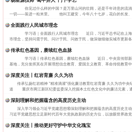
杨星源投师“蜀中异人”门下学艺
你见过什么样的中国？是万里山河的壮阔，还是千年诗意的流
一切——装进一粒米里。 他叫王建安，今年八十七岁，花白的长发、长
全面践行人民城市理念
学习语｜全面践行人民城市理念 近日，习近平总书记在上海
市理念，坚持问需于民、问计于民、问效于民，做深做细做实城市更新各项
传承红色基因，赓续红色血脉
学习语丨传承红色基因，赓续红色血脉 近日，中央宣传部新
基地，充分发挥其在开展理想信念教育、爱国主义教育、革命传统教育中的
深度关注丨红岩育廉 久久为功
传承弘扬红岩精神 "精准滴灌"强化廉洁教育红岩育廉 久久为功中央
道 重庆市两江新区纪委监委深入挖掘本土红色文化中的廉洁元素，通过
深刻理解和把握蕴含的高度历史主动
深入学习领会习近平党建思想⑯深刻理解和把握蕴含的高度历史主
习近平党建思想立足新时代百年大党执政新的历史方位，以放眼世界政党兴
网上购药对药下症？
深度关注丨推动更好守护中华文化瑰宝