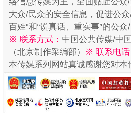
络信息传媒为主，全面贴近公众/
今
在谋一域中谋全局
大众/民众的安全信息，促进公众
百姓”和“说真话、重实事”的公众
※ 联系方式：
中国公共传媒/中
（北京制作采编部）
※ 联系电话
本传媒系列网站真诚感谢您对本
习近平的博鳌关键词
魏明亮