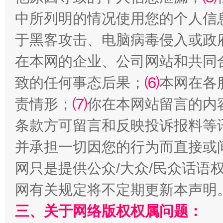
中所列明的情况使用您的个人信
于黑客攻击、电脑病毒侵入或政
站台名比不上好声名
在本网的企业、公司网站和共同
致的任何事态后果；
⑹
本网在各
责情形；
⑺
你在本网站留言的内
条款方可留言和反映投诉报料等
并承担一切因您的行为而直接或
网只是提供公众/大众/民众话语
漫山遍野的桃花与雪山、麦地、白藏房
除了
网有关规定将不定期更新本声明
三、关于网络版权权属问题：