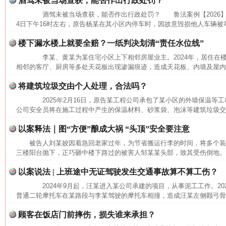
酒驾未被当场查获，能否作出行政处罚？
网上购药对药下症？
酒驾未被当场查获，能否作出行政处罚？ 鲁法案例【2026】3
4日下午16时左右，原告杨某在其小区内停车时，因故意毁损他人车辆被举
楼下漏水楼上就要全赔？一纸判决划清“责任水位线”
李某、黄某为某住宅小区上下相邻房屋业主。2024年，居住在
相邻的客厅、厨房等多处天花板出现渗漏痕迹，造成天花板、内墙及屋内沙
将建筑垃圾交由个人处理，合法吗？
2025年2月16日，原告某工程公司承包了某小区的外墙保温等工程。
公司安全员将在施工过程中产生的保温材料、砂浆袋、泡沫等建筑垃圾交给
以案释法｜图“方便”酿成大祸 “头顶”安全要注意
这是一记警钟！
谢
被告人刘某姣因着急回老家过年，为节省搬运行李的时间，将多个
三楼阳台抛下，正巧砸中楼下路过的被害人邹某某头部，致其受伤倒地。经
以案说法 | 上班途中无证驾驶发生交通事故算不算工伤？
2024年9月起，汪某进入某公司承建的项目，从事泥工工作。2025
普通二轮摩托车在某路段与李某驾驶的摩托车相撞，造成汪某左侧颧弓骨折
顾客在饭店门前摔伤，损失谁来承担？