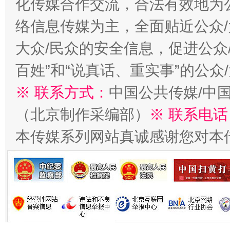
化传媒合作交流，合法有效地为公
络信息传媒为主，全面贴近公众/
大众/民众的安全信息，促进公众
百姓”和“说真话、重实事”的公众
生
“刷贴”乱象丛生
※ 联系方式：
中国公共传媒/中
（北京制作采编部）
※ 联系电话
本传媒系列网站真诚感谢您对本
揭批美国五大"原罪"
"炒