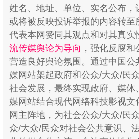
姓名、地址、单位、实名公布，让
今
或将被反映投诉举报的内容转至
在谋一域中谋全局
代表本网赞同其观点和对其真实
流传媒舆论为导向
，强化反腐和
营造良好舆论氛围。通过中国公共
媒网站架起政府和公众/大众/民
社会发展，最终实现政府、媒体、
媒网站结合现代网络科技影视文
习近平的博鳌关键词
魏明亮
网主阵地，为社会公众/大众/民
众/大众/民众对社会公共意识、