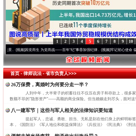
1
2
3
4
5
6
7
8
9
10
.
·[视频]
因党而生 为党而战——百年“纪”事⑧加强纪律..
·[视频]
牢记初心使命 奋进复兴征
首页
- 律师说法 -
省市负责人>>>
26万保费，离婚时为何要分走一半？
人到中年，大半辈子的积蓄往往不仅压在房子和存款上，很多家
数额不菲的"隐形资产"——高额的商业保险。但当婚姻走到尽头，面对这笔
八一建军节｜这些与军人相关的法律知识要知道
提起军人，忠诚、勇敢、担当、无私是刻在他们身上的鲜明标签
本，《国防法》《军人地位和权益保障法》《兵役法》《民法典》《刑法》