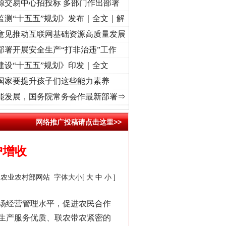
源交易中心招投标 多部门作出部署
监测“十五五”规划》发布｜全文｜解
意见推动互联网基础资源高质量发展
部署开展安全生产“打非治违”工作
建设“十五五”规划》印发｜全文
国家要提升孩子们这些能力素养
记初心使命 奋进复兴征程丨“转折之城”激荡..
·[视频]
牢记初心使命 奋进复兴征程丨红船起
能发展，国务院常务会作最新部署⇒
网络推广投稿请点击这里>>
户增收
：
农业农村部网站
字体大小[
大
中
小
]
场经营管理水平，促进农民合作
生产服务优质、联农带农紧密的