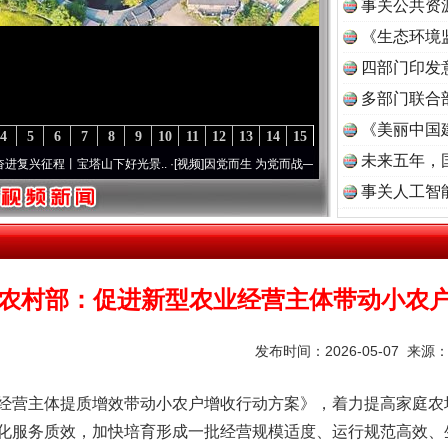
事关公共资
《生态环境
读
四部门印发
多部门联合
《美丽中国
4
5
6
7
8
9
10
11
12
13
14
15
未来五年，
程丨宝塔山下好光景..
·[视频]
因党而生 为党而战——百年“纪”事⑧加强纪律..
·[视频]
牢
事关人工智
农村部：促进新型农业经营主体带动小农
发布时间：2026-05-07 来源
营主体提质增效带动小农户增收行动方案》，着力提高家庭农
化服务质效，加快培育形成一批经营规模适度、运行规范高效、