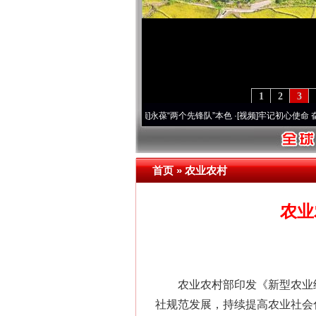
1
2
3
年 深刻改变雪域高原..
·[视频]
永葆“两个先锋队”本色
·[视频]
牢记初心使命 奋进复兴征
首页
»
农业农村
农业
农业农村部印发《新型农业经
社规范发展，持续提高农业社会