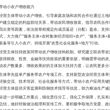
动小农户增收能力
营主体带动小农户增收。引导家庭农场和农民合作社通过土地
户建立稳定的利益联结关系，带动农民增收致富。指导农民合作
茶叶“炒上天”
员出资等因素，依法按章程规定向成员返还（分配）盈余。支持
，大力推广“服务主体+农村集体经济组织+农户”、“服务主体+
装备等引入小农户。持续开展“农垦社会化服务+地方”行动。
营主体扶持政策同带动农户增收挂钩机制。研究建立联农带农
获得财政、投资、金融等扶持政策的重要依据，明确需带动的农
动农户数量多、增收效果好的主体加大扶持力度，让农民更多分
体率先提单产服务带农户专项工作。支持新型农业经营主体率
经验交流、技术培训、社会化服务等方式，带动小农户应用关键
经营主体提供灾害监测和防御技术指导等信息，助力粮油生产减
谢谢有你温暖了四季
进一步明确工作重点，细化责任分工，强化工作保障，扎实有
总结，做好经验做法梳理和宣传工作。要积极争取地方党委、政