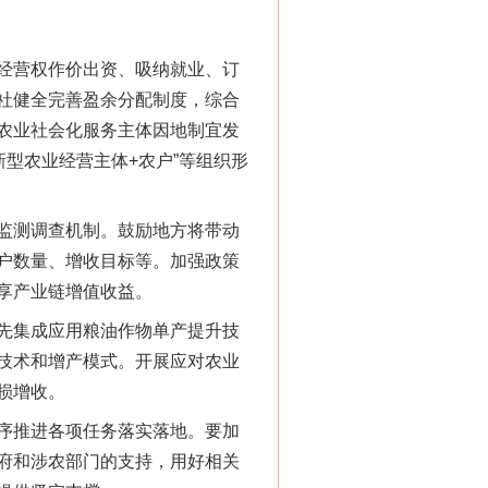
经营权作价出资、吸纳就业、订
社健全完善盈余分配制度，综合
“神药”背后的真相
农业社会化服务主体因地制宜发
新型农业经营主体+农户”等组织形
监测调查机制。鼓励地方将带动
户数量、增收目标等。加强政策
享产业链增值收益。
先集成应用粮油作物单产提升技
技术和增产模式。开展应对农业
损增收。
法官巧妙执行解纠纷
序推进各项任务落实落地。要加
府和涉农部门的支持，用好相关