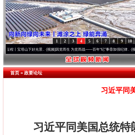
1
2
3
4
5
6
7
8
9
10
光景..
·[视频]
因党而生 为党而战——百年“纪”事⑧加强纪律..
·[视频]
牢记初心使命 奋
首页
»
政要论坛
习近平同
习近平同美国总统特