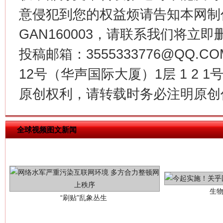
意侵犯到您的权益烦请告知本网制作采编
GAN160003，请联系我们将立即删
投稿邮箱：3555333776@QQ
12号（华声国际大厦）1层 1 2
生
原创权利，请转载时务必注明原创作
“刷贴”乱象丛生
全球视频图文新闻
揭批美国五大"原罪"
"炒