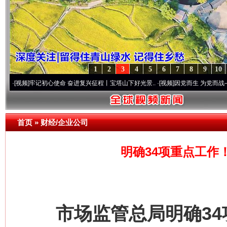
1
2
3
4
5
6
7
8
9
10
使命 奋进复兴征程丨宝塔山下好光景..
·[视频]
因党而生 为党而战——百年“纪”事⑧加强
首页
»
财经/企业公司
明确34项重点工作
市场监管总局明确34