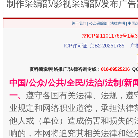
制作采编部/影视采编部/发布广告
今
在谋一域中谋全局
关于我们
|
公众采编部
|
法律声明
| 中国
京ICP备11011765号1至3
ICP许可证: 京B2-20251785
广
资料编辑/网络推广/法律咨询专线：
010-89525216
QQ
中国/公众/公共/全民/法治/法制/
一、
遵守各国有关法律、法规，遵
习近平的博鳌关键词
魏明亮
业规定和网络职业道德，承担法律
他人或（单位）造成伤害和损失的
响的，本网将追究其相关法律和经